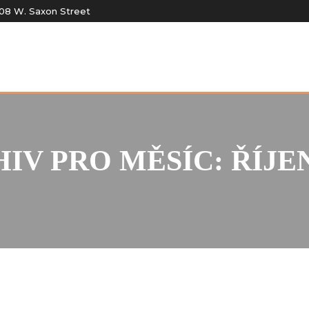
08 W. Saxon Street
IV PRO MĚSÍC: ŘÍJEN