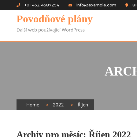
Skip to content
+01 452 4587254
info@example.com
81
Povodňové plány
Další web používající WordPress
ARCH
Home
2022
Říjen
Archiv pro měsíc: Říjen 2022